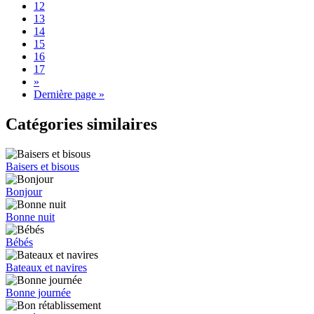
12
13
14
15
16
17
»
Dernière page »
Catégories similaires
Baisers et bisous
Bonjour
Bonne nuit
Bébés
Bateaux et navires
Bonne journée