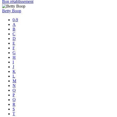
Bon rétablissement
Betty Boop
0-9
A
B
C
D
E
F
G
H
I
J
K
L
M
N
O
P
Q
R
S
T