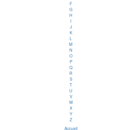
F
G
H
I
J
K
L
M
N
O
P
Q
R
S
T
U
V
W
X
Y
Z
Accueil