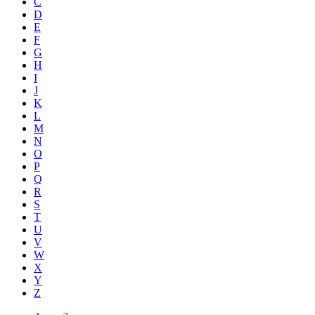
C
D
E
F
G
H
I
J
K
L
M
N
O
P
Q
R
S
T
U
V
W
X
Y
Z