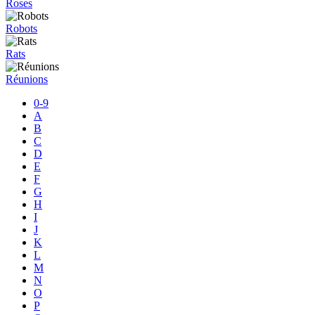
Roses
Robots
Rats
Réunions
0-9
A
B
C
D
E
F
G
H
I
J
K
L
M
N
O
P