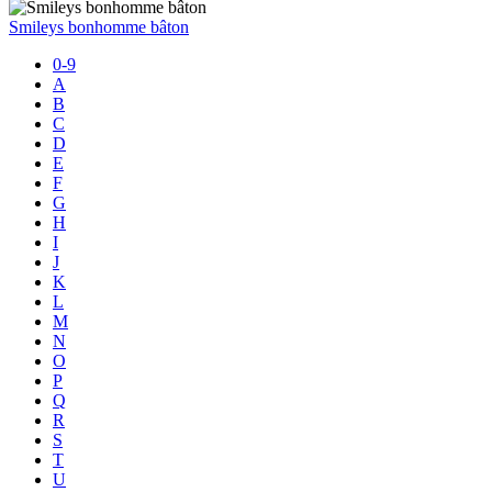
Smileys bonhomme bâton
0-9
A
B
C
D
E
F
G
H
I
J
K
L
M
N
O
P
Q
R
S
T
U