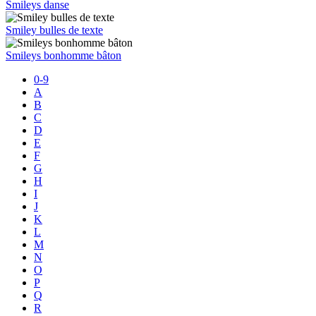
Smileys danse
Smiley bulles de texte
Smileys bonhomme bâton
0-9
A
B
C
D
E
F
G
H
I
J
K
L
M
N
O
P
Q
R