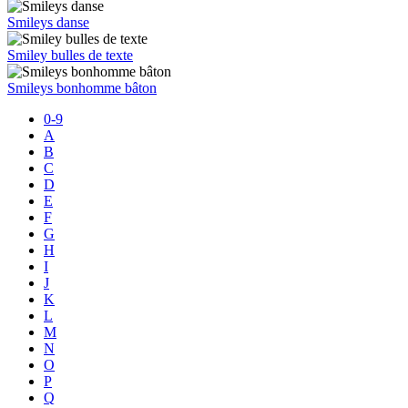
Smileys danse
Smiley bulles de texte
Smileys bonhomme bâton
0-9
A
B
C
D
E
F
G
H
I
J
K
L
M
N
O
P
Q