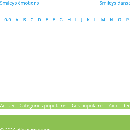
Smileys émotions
Smileys dans
0-9
A
B
C
D
E
F
G
H
I
J
K
L
M
N
O
P
Accueil
Catégories populaires
Gifs populaires
Aide
Re