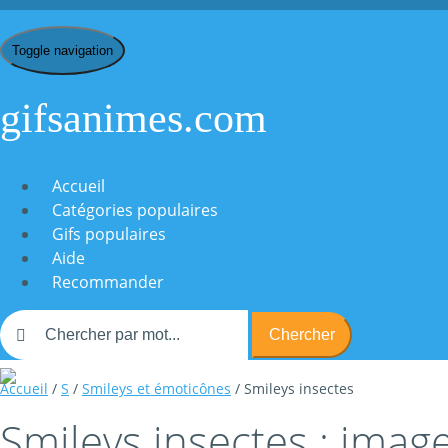
Toggle navigation
gifsanimes.com
Accueil
Catégories populaires
Gifs populaires
Aide
Recommander
Chercher
Accueil
/
S
/
Smileys et émoticônes
/ Smileys insectes
Smileys insectes : image