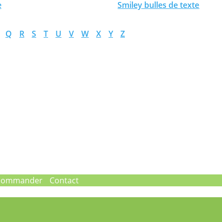
e
Smiley bulles de texte
Q
R
S
T
U
V
W
X
Y
Z
commander
Contact