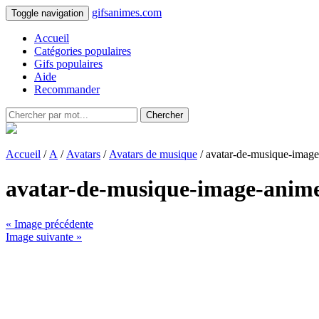
gifsanimes.com
Toggle navigation
Accueil
Catégories populaires
Gifs populaires
Aide
Recommander
Chercher
Accueil
/
A
/
Avatars
/
Avatars de musique
/ avatar-de-musique-imag
avatar-de-musique-image-anim
« Image précédente
Image suivante »