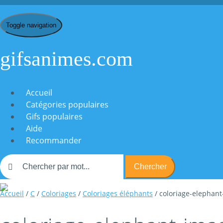
Toggle navigation
gifsanimes.com
Accueil
Catégories populaires
Gifs populaires
Aide
Recommander
Chercher
Accueil
/
C
/
Coloriages
/
Coloriages éléphants
/ coloriage-elephan