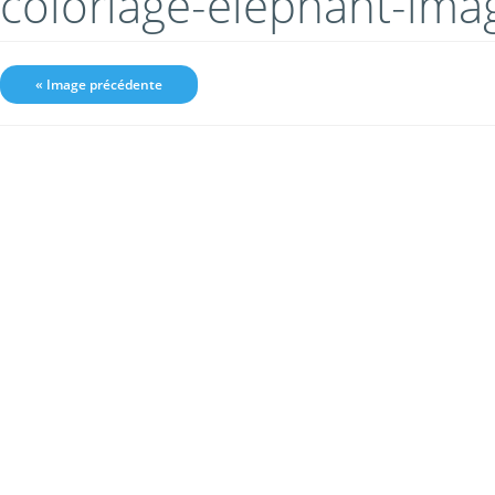
coloriage-elephant-im
« Image précédente