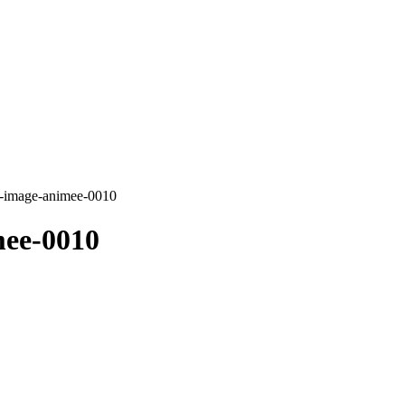
a-image-animee-0010
mee-0010