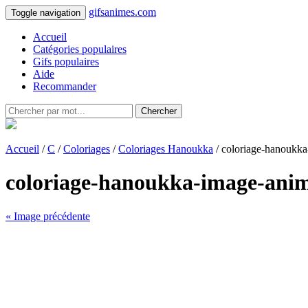
gifsanimes.com
Toggle navigation
Accueil
Catégories populaires
Gifs populaires
Aide
Recommander
Chercher
Accueil
/
C
/
Coloriages
/
Coloriages Hanoukka
/ coloriage-hanoukk
coloriage-hanoukka-image-ani
« Image précédente