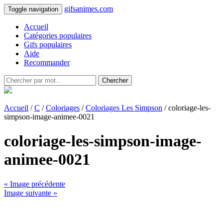
gifsanimes.com
Toggle navigation
Accueil
Catégories populaires
Gifs populaires
Aide
Recommander
Chercher
Accueil
/
C
/
Coloriages
/
Coloriages Les Simpson
/ coloriage-les-
simpson-image-animee-0021
coloriage-les-simpson-image-
animee-0021
« Image précédente
Image suivante »