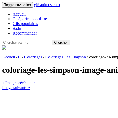
gifsanimes.com
Toggle navigation
Accueil
Catégories populaires
Gifs populaires
Aide
Recommander
Chercher
Accueil
/
C
/
Coloriages
/
Coloriages Les Simpson
/ coloriage-les-s
coloriage-les-simpson-image-an
« Image précédente
Image suivante »