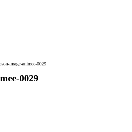
impson-image-animee-0029
imee-0029