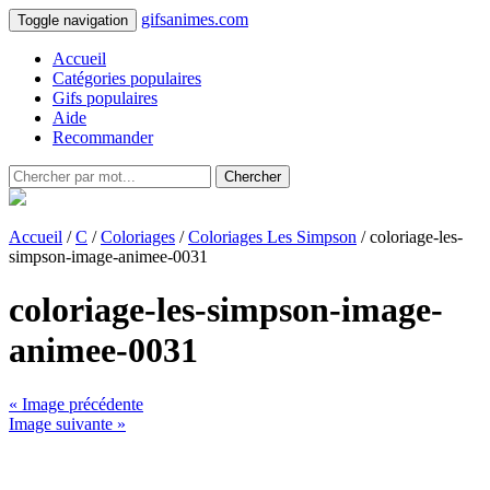
gifsanimes.com
Toggle navigation
Accueil
Catégories populaires
Gifs populaires
Aide
Recommander
Chercher
Accueil
/
C
/
Coloriages
/
Coloriages Les Simpson
/ coloriage-les-
simpson-image-animee-0031
coloriage-les-simpson-image-
animee-0031
« Image précédente
Image suivante »