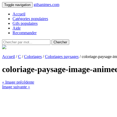
gifsanimes.com
Toggle navigation
Accueil
Catégories populaires
Gifs populaires
Aide
Recommander
Chercher
Accueil
/
C
/
Coloriages
/
Coloriages paysages
/ coloriage-paysage-i
coloriage-paysage-image-anime
« Image précédente
Image suivante »