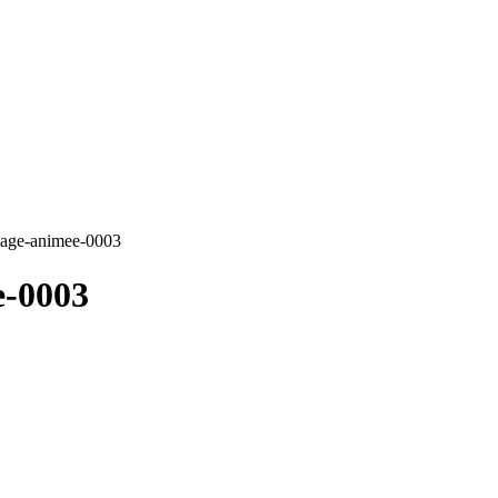
mage-animee-0003
e-0003