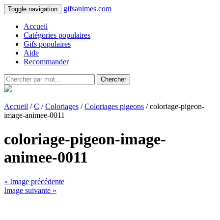
gifsanimes.com
Toggle navigation
Accueil
Catégories populaires
Gifs populaires
Aide
Recommander
Chercher
Accueil
/
C
/
Coloriages
/
Coloriages pigeons
/ coloriage-pigeon-
image-animee-0011
coloriage-pigeon-image-
animee-0011
« Image précédente
Image suivante »