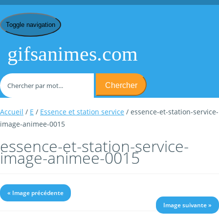
Toggle navigation
gifsanimes.com
Chercher
Accueil
/
E
/
Essence et station service
/ essence-et-station-service-
image-animee-0015
essence-et-station-service-
image-animee-0015
« Image précédente
Image suivante »