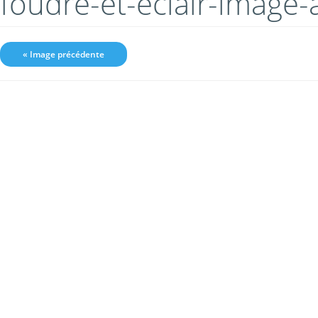
foudre-et-eclair-image
« Image précédente