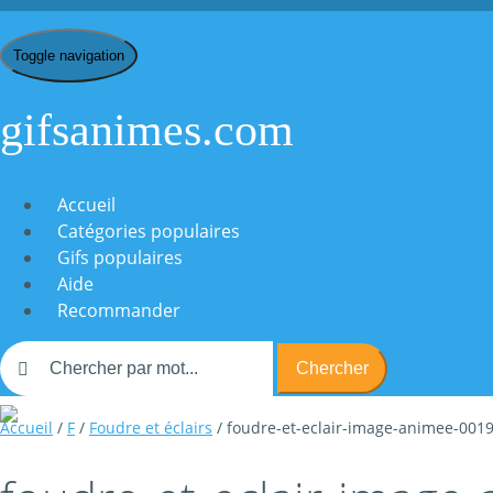
Toggle navigation
gifsanimes.com
Accueil
Catégories populaires
Gifs populaires
Aide
Recommander
Chercher
Accueil
/
F
/
Foudre et éclairs
/ foudre-et-eclair-image-animee-001