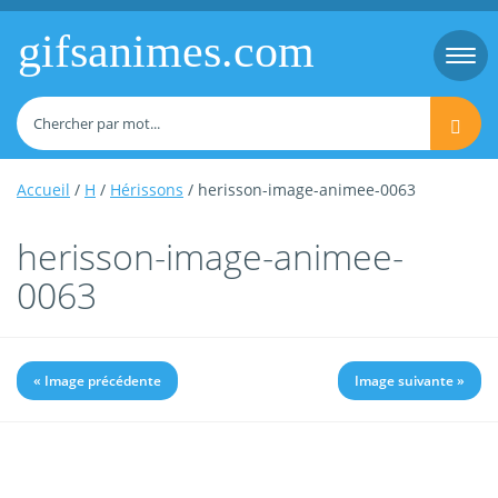
gifsanimes.com
Togg
navi
Accueil
/
H
/
Hérissons
/ herisson-image-animee-0063
herisson-image-animee-
0063
« Image précédente
Image suivante »