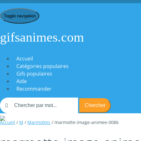
Toggle navigation
gifsanimes.com
Accueil
Catégories populaires
Gifs populaires
Aide
Recommander
Chercher
Accueil
/
M
/
Marmottes
/ marmotte-image-animee-0086