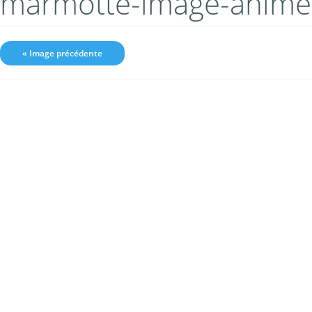
marmotte-image-anime
« Image précédente