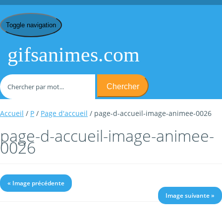
Toggle navigation
gifsanimes.com
Chercher
Accueil
/
P
/
Page d'accueil
/ page-d-accueil-image-animee-0026
page-d-accueil-image-animee-
0026
« Image précédente
Image suivante »