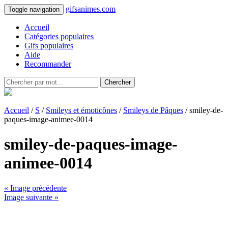
gifsanimes.com
Toggle navigation
Accueil
Catégories populaires
Gifs populaires
Aide
Recommander
Chercher
Accueil
/
S
/
Smileys et émoticônes
/
Smileys de Pâques
/ smiley-de-
paques-image-animee-0014
smiley-de-paques-image-
animee-0014
« Image précédente
Image suivante »