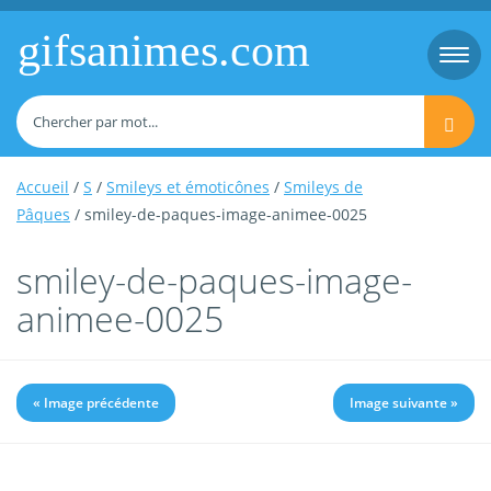
gifsanimes.com
Togg
navi
Accueil
/
S
/
Smileys et émoticônes
/
Smileys de
Pâques
/ smiley-de-paques-image-animee-0025
smiley-de-paques-image-
animee-0025
« Image précédente
Image suivante »