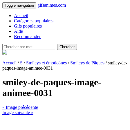
gifsanimes.com
Toggle navigation
Accueil
Catégories populaires
Gifs populaires
Aide
Recommander
Chercher
Accueil
/
S
/
Smileys et émoticônes
/
Smileys de Pâques
/ smiley-de-
paques-image-animee-0031
smiley-de-paques-image-
animee-0031
« Image précédente
Image suivante »