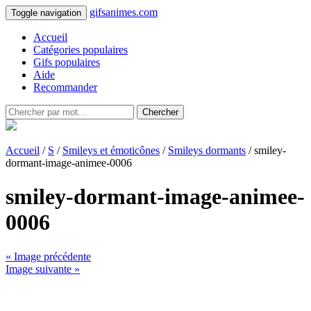
gifsanimes.com
Toggle navigation
Accueil
Catégories populaires
Gifs populaires
Aide
Recommander
Chercher
Accueil
/
S
/
Smileys et émoticônes
/
Smileys dormants
/ smiley-
dormant-image-animee-0006
smiley-dormant-image-animee-
0006
« Image précédente
Image suivante »