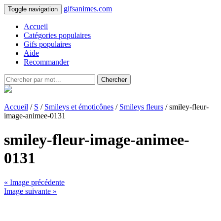
gifsanimes.com
Toggle navigation
Accueil
Catégories populaires
Gifs populaires
Aide
Recommander
Chercher
Accueil
/
S
/
Smileys et émoticônes
/
Smileys fleurs
/ smiley-fleur-
image-animee-0131
smiley-fleur-image-animee-
0131
« Image précédente
Image suivante »