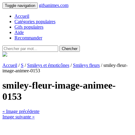
gifsanimes.com
Toggle navigation
Accueil
Catégories populaires
Gifs populaires
Aide
Recommander
Chercher
Accueil
/
S
/
Smileys et émoticônes
/
Smileys fleurs
/ smiley-fleur-
image-animee-0153
smiley-fleur-image-animee-
0153
« Image précédente
Image suivante »