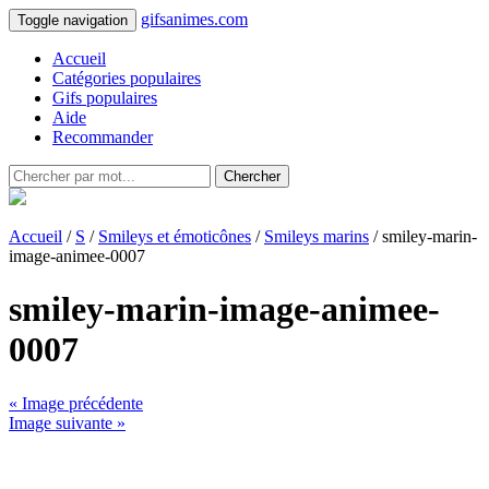
gifsanimes.com
Toggle navigation
Accueil
Catégories populaires
Gifs populaires
Aide
Recommander
Chercher
Accueil
/
S
/
Smileys et émoticônes
/
Smileys marins
/ smiley-marin-
image-animee-0007
smiley-marin-image-animee-
0007
« Image précédente
Image suivante »