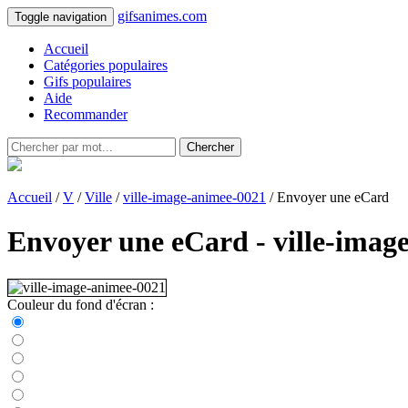
gifsanimes.com
Toggle navigation
Accueil
Catégories populaires
Gifs populaires
Aide
Recommander
Chercher
Accueil
/
V
/
Ville
/
ville-image-animee-0021
/ Envoyer une eCard
Envoyer une eCard - ville-imag
Couleur du fond d'écran :