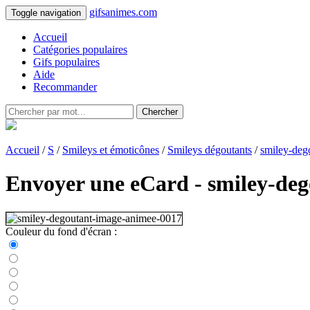
gifsanimes.com
Toggle navigation
Accueil
Catégories populaires
Gifs populaires
Aide
Recommander
Chercher
Accueil
/
S
/
Smileys et émoticônes
/
Smileys dégoutants
/
smiley-deg
Envoyer une eCard - smiley-de
Couleur du fond d'écran :