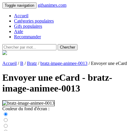
gifsanimes.com
Toggle navigation
Accueil
Catégories populaires
Gifs populaires
Aide
Recommander
Chercher
Accueil
/
B
/
Bratz
/
bratz-image-animee-0013
/ Envoyer une eCard
Envoyer une eCard - bratz-
image-animee-0013
Couleur du fond d'écran :