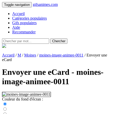
gifsanimes.com
Toggle navigation
Accueil
Catégories populaires
Gifs populaires
Aide
Recommander
Chercher
Accueil
/
M
/
Moines
/
moines-image-animee-0011
/ Envoyer une
eCard
Envoyer une eCard - moines-
image-animee-0011
Couleur du fond d'écran :