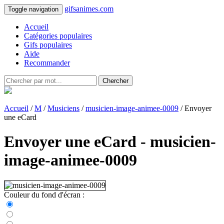
gifsanimes.com
Toggle navigation
Accueil
Catégories populaires
Gifs populaires
Aide
Recommander
Chercher
Accueil
/
M
/
Musiciens
/
musicien-image-animee-0009
/ Envoyer
une eCard
Envoyer une eCard - musicien-
image-animee-0009
Couleur du fond d'écran :