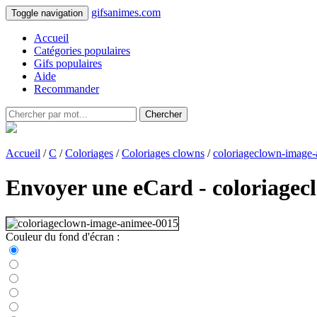
gifsanimes.com
Toggle navigation
Accueil
Catégories populaires
Gifs populaires
Aide
Recommander
Chercher
Accueil
/
C
/
Coloriages
/
Coloriages clowns
/
coloriageclown-image
Envoyer une eCard - coloriage
Couleur du fond d'écran :