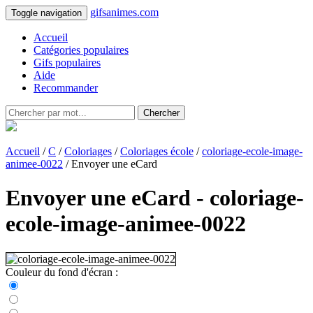
gifsanimes.com
Toggle navigation
Accueil
Catégories populaires
Gifs populaires
Aide
Recommander
Chercher
Accueil
/
C
/
Coloriages
/
Coloriages école
/
coloriage-ecole-image-
animee-0022
/ Envoyer une eCard
Envoyer une eCard - coloriage-
ecole-image-animee-0022
Couleur du fond d'écran :