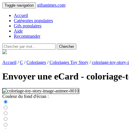
gifsanimes.com
Toggle navigation
Accueil
Catégories populaires
Gifs populaires
Aide
Recommander
Chercher
Accueil
/
C
/
Coloriages
/
Coloriages Toy Story
/
coloriage-toy-story
Envoyer une eCard - coloriage-
Couleur du fond d'écran :