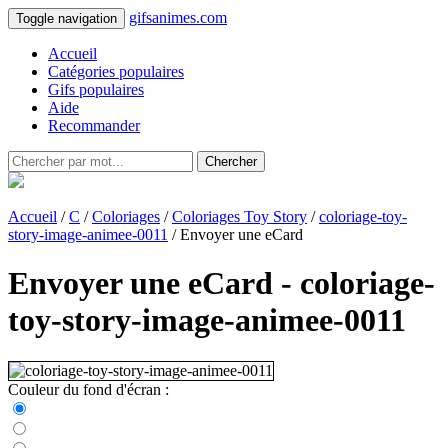
gifsanimes.com
Toggle navigation
Accueil
Catégories populaires
Gifs populaires
Aide
Recommander
Chercher
Accueil
/
C
/
Coloriages
/
Coloriages Toy Story
/
coloriage-toy-
story-image-animee-0011
/ Envoyer une eCard
Envoyer une eCard - coloriage-
toy-story-image-animee-0011
Couleur du fond d'écran :