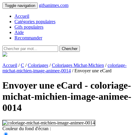
gifsanimes.com
Toggle navigation
Accueil
Catégories populaires
Gifs populaires
Aide
Recommander
Chercher
Accueil
/
C
/
Coloriages
/
Coloriages Michat-Michien
/
coloriage-
michat-michien-image-animee-0014
/ Envoyer une eCard
Envoyer une eCard - coloriage-
michat-michien-image-animee-
0014
Couleur du fond d'écran :