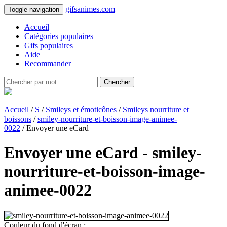
gifsanimes.com
Toggle navigation
Accueil
Catégories populaires
Gifs populaires
Aide
Recommander
Chercher
Accueil
/
S
/
Smileys et émoticônes
/
Smileys nourriture et
boissons
/
smiley-nourriture-et-boisson-image-animee-
0022
/ Envoyer une eCard
Envoyer une eCard - smiley-
nourriture-et-boisson-image-
animee-0022
Couleur du fond d'écran :