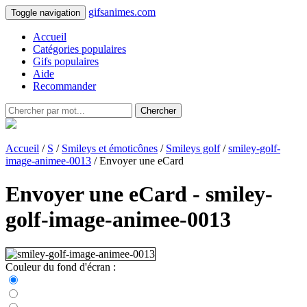
gifsanimes.com
Toggle navigation
Accueil
Catégories populaires
Gifs populaires
Aide
Recommander
Chercher
Accueil
/
S
/
Smileys et émoticônes
/
Smileys golf
/
smiley-golf-
image-animee-0013
/ Envoyer une eCard
Envoyer une eCard - smiley-
golf-image-animee-0013
Couleur du fond d'écran :