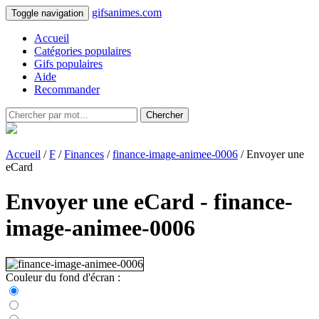
gifsanimes.com
Toggle navigation
Accueil
Catégories populaires
Gifs populaires
Aide
Recommander
Chercher
Accueil
/
F
/
Finances
/
finance-image-animee-0006
/ Envoyer une
eCard
Envoyer une eCard - finance-
image-animee-0006
Couleur du fond d'écran :