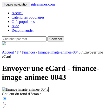
gifsanimes.com
Toggle navigation
Accueil
Catégories populaires
Gifs populaires
Aide
Recommander
Chercher
Accueil
/
F
/
Finances
/
finance-image-animee-0043
/ Envoyer une
eCard
Envoyer une eCard - finance-
image-animee-0043
Couleur du fond d'écran :