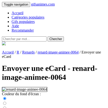
gifsanimes.com
Toggle navigation
Accueil
Catégories populaires
Gifs populaires
Aide
Recommander
Chercher
Accueil
/
R
/
Renards
/
renard-image-animee-0064
/ Envoyer une
eCard
Envoyer une eCard - renard-
image-animee-0064
Couleur du fond d'écran :