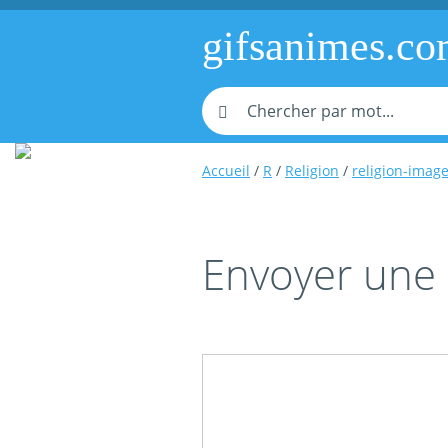
gifsanimes.c
Accueil
/
R
/
Religion
/
religion-imag
Envoyer une 