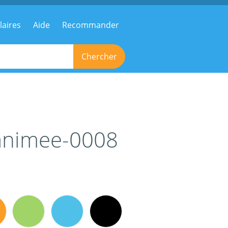
laires
Aide
Recommander
Chercher
-animee-0008