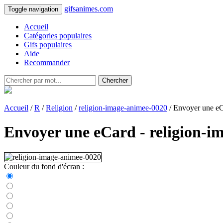
gifsanimes.com
Toggle navigation
Accueil
Catégories populaires
Gifs populaires
Aide
Recommander
Chercher
Accueil
/
R
/
Religion
/
religion-image-animee-0020
/ Envoyer une e
Envoyer une eCard - religion-i
Couleur du fond d'écran :