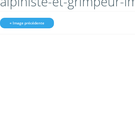
alpiniste-et-grimpeur-
« Image précédente