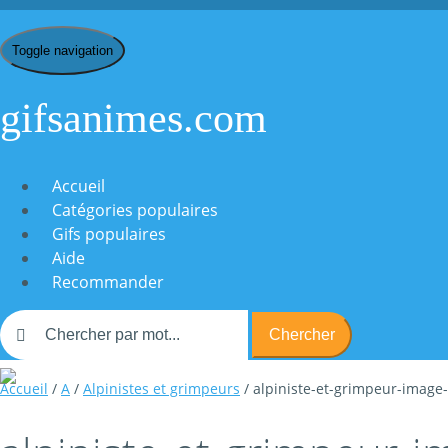
Toggle navigation
gifsanimes.com
Accueil
Catégories populaires
Gifs populaires
Aide
Recommander
Chercher
Accueil
/
A
/
Alpinistes et grimpeurs
/ alpiniste-et-grimpeur-imag