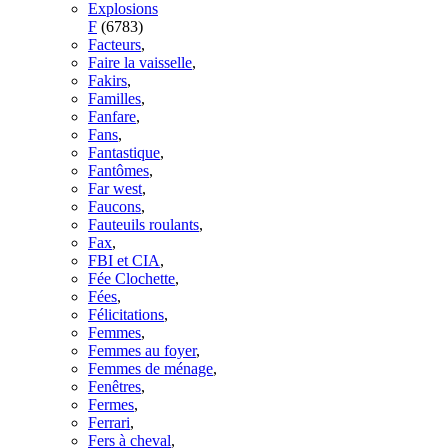
Explosions
F
(6783)
Facteurs
,
Faire la vaisselle
,
Fakirs
,
Familles
,
Fanfare
,
Fans
,
Fantastique
,
Fantômes
,
Far west
,
Faucons
,
Fauteuils roulants
,
Fax
,
FBI et CIA
,
Fée Clochette
,
Fées
,
Félicitations
,
Femmes
,
Femmes au foyer
,
Femmes de ménage
,
Fenêtres
,
Fermes
,
Ferrari
,
Fers à cheval
,