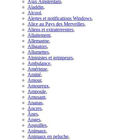
Ajax Amsterdam
,
Aladdin
,
Alcool
,
Alertes et notifications Windows
,
Alice au Pays des Merveilles
,
Aliens et extraterrestres
,
Allaitement
,
Allemagne
,
Alligators
,
Allumettes
,
Alpinistes et grimpeurs
,
Ambulance
,
Amérique
,
Amitié
,
Amour
,
Amoureux
,
Ampoule
,
Amusant
,
Ananas
,
Ancres
,
Ânes
,
Anges
,
Anguilles
,
Animaux
,
Animaux en peluche
,