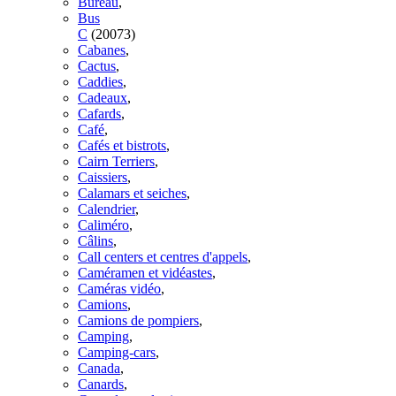
Bureau
,
Bus
C
(20073)
Cabanes
,
Cactus
,
Caddies
,
Cadeaux
,
Cafards
,
Café
,
Cafés et bistrots
,
Cairn Terriers
,
Caissiers
,
Calamars et seiches
,
Calendrier
,
Caliméro
,
Câlins
,
Call centers et centres d'appels
,
Caméramen et vidéastes
,
Caméras vidéo
,
Camions
,
Camions de pompiers
,
Camping
,
Camping-cars
,
Canada
,
Canards
,