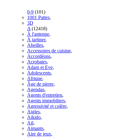
0-9
(101)
1001 Pattes
,
3D
A
(12418)
À l'antenne
,
À tartiner
,
Abeilles
,
Accessoires de cuisine
,
Accordéons
,
Acrobates
,
Adam et Eve
,
Adolescents
,
Afrique
,
Âge de pierre
,
Agendas
,
Agents d'entretien
,
Agents immobiliers
,
Agressivité et colère
,
Aigles
,
Aikido
,
Ail
,
Aimants
,
Aire de jeux
,