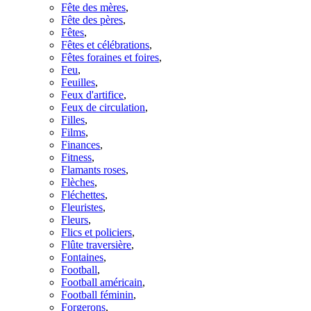
Fête des mères
,
Fête des pères
,
Fêtes
,
Fêtes et célébrations
,
Fêtes foraines et foires
,
Feu
,
Feuilles
,
Feux d'artifice
,
Feux de circulation
,
Filles
,
Films
,
Finances
,
Fitness
,
Flamants roses
,
Flèches
,
Fléchettes
,
Fleuristes
,
Fleurs
,
Flics et policiers
,
Flûte traversière
,
Fontaines
,
Football
,
Football américain
,
Football féminin
,
Forgerons
,