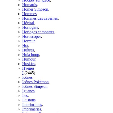
Hockey sur glace
,
Homards
,
Homer Simpson
,
Hommes
,
Hommes des cavernes
,
Hôpital
,
Horlogers
,
Horloges et montres
,
Horoscopes
,
Horreur
,
Hot
,
Huîtres
,
Hula hoop
,
Humour
,
Huskies
,
Hyènes
I
(2445)
Icônes
,
Icônes Pokémon
,
Icônes Simpson
,
Iguanes
,
Iles
,
Illusions
,
Imprimantes
,
Imprimeries
,