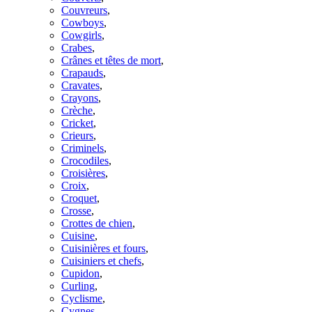
Couvreurs
,
Cowboys
,
Cowgirls
,
Crabes
,
Crânes et têtes de mort
,
Crapauds
,
Cravates
,
Crayons
,
Crèche
,
Cricket
,
Crieurs
,
Criminels
,
Crocodiles
,
Croisières
,
Croix
,
Croquet
,
Crosse
,
Crottes de chien
,
Cuisine
,
Cuisinières et fours
,
Cuisiniers et chefs
,
Cupidon
,
Curling
,
Cyclisme
,
Cygnes
,