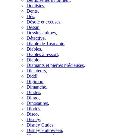
Demoiselles d'honneur
,
Dentistes
,
Dents
,
Dés
,
Désolé et excuses
,
Dessin
,
Dessins animés
,
Détective
,
Diable de Tasmanie
,
Diables
,
Diables à ressort
,
Diablo
,
Diamants et pierres précieuses
,
Dictateurs
,
Diddl
,
Digimon
,
Dimanche
,
Dindes
,
Dingo
,
Dinosaures
,
Diodes
,
Disco
,
Disney
,
Disney Cuties
,
Disney Halloween
,