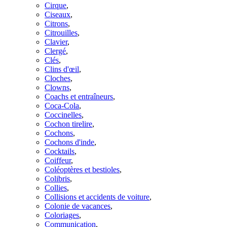
Cirque
,
Ciseaux
,
Citrons
,
Citrouilles
,
Clavier
,
Clergé
,
Clés
,
Clins d'œil
,
Cloches
,
Clowns
,
Coachs et entraîneurs
,
Coca-Cola
,
Coccinelles
,
Cochon tirelire
,
Cochons
,
Cochons d'inde
,
Cocktails
,
Coiffeur
,
Coléoptères et bestioles
,
Colibris
,
Collies
,
Collisions et accidents de voiture
,
Colonie de vacances
,
Coloriages
,
Communication
,