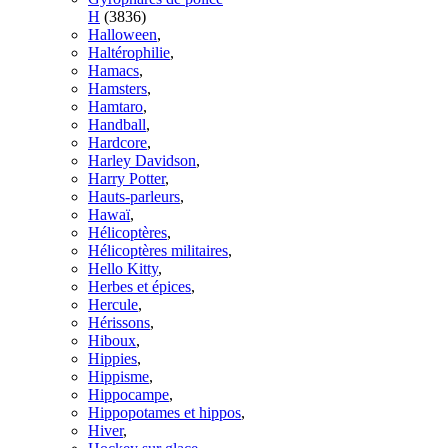
H
(3836)
Halloween
,
Haltérophilie
,
Hamacs
,
Hamsters
,
Hamtaro
,
Handball
,
Hardcore
,
Harley Davidson
,
Harry Potter
,
Hauts-parleurs
,
Hawaï
,
Hélicoptères
,
Hélicoptères militaires
,
Hello Kitty
,
Herbes et épices
,
Hercule
,
Hérissons
,
Hiboux
,
Hippies
,
Hippisme
,
Hippocampe
,
Hippopotames et hippos
,
Hiver
,