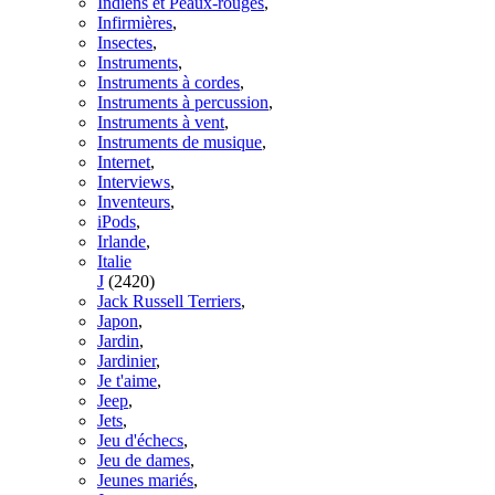
Indiens et Peaux-rouges
,
Infirmières
,
Insectes
,
Instruments
,
Instruments à cordes
,
Instruments à percussion
,
Instruments à vent
,
Instruments de musique
,
Internet
,
Interviews
,
Inventeurs
,
iPods
,
Irlande
,
Italie
J
(2420)
Jack Russell Terriers
,
Japon
,
Jardin
,
Jardinier
,
Je t'aime
,
Jeep
,
Jets
,
Jeu d'échecs
,
Jeu de dames
,
Jeunes mariés
,