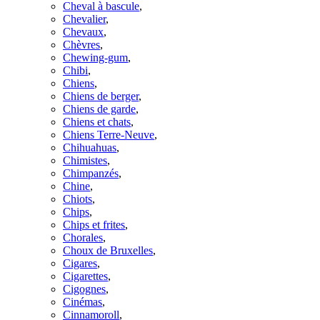
Cheval à bascule
,
Chevalier
,
Chevaux
,
Chèvres
,
Chewing-gum
,
Chibi
,
Chiens
,
Chiens de berger
,
Chiens de garde
,
Chiens et chats
,
Chiens Terre-Neuve
,
Chihuahuas
,
Chimistes
,
Chimpanzés
,
Chine
,
Chiots
,
Chips
,
Chips et frites
,
Chorales
,
Choux de Bruxelles
,
Cigares
,
Cigarettes
,
Cigognes
,
Cinémas
,
Cinnamoroll
,