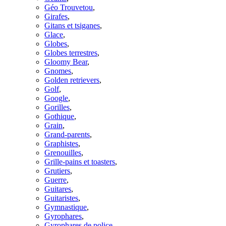
Géo Trouvetou
,
Girafes
,
Gitans et tsiganes
,
Glace
,
Globes
,
Globes terrestres
,
Gloomy Bear
,
Gnomes
,
Golden retrievers
,
Golf
,
Google
,
Gorilles
,
Gothique
,
Grain
,
Grand-parents
,
Graphistes
,
Grenouilles
,
Grille-pains et toasters
,
Grutiers
,
Guerre
,
Guitares
,
Guitaristes
,
Gymnastique
,
Gyrophares
,
Gyrophares de police