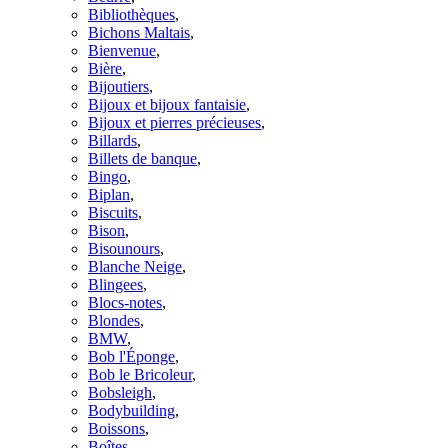
Bibliothèques
,
Bichons Maltais
,
Bienvenue
,
Bière
,
Bijoutiers
,
Bijoux et bijoux fantaisie
,
Bijoux et pierres précieuses
,
Billards
,
Billets de banque
,
Bingo
,
Biplan
,
Biscuits
,
Bison
,
Bisounours
,
Blanche Neige
,
Blingees
,
Blocs-notes
,
Blondes
,
BMW
,
Bob l'Éponge
,
Bob le Bricoleur
,
Bobsleigh
,
Bodybuilding
,
Boissons
,
Boîtes
,