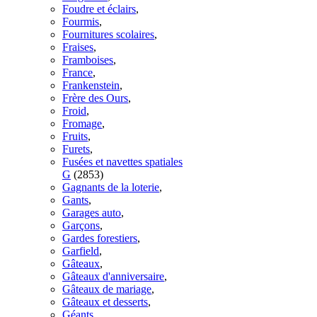
Foudre et éclairs
,
Fourmis
,
Fournitures scolaires
,
Fraises
,
Framboises
,
France
,
Frankenstein
,
Frère des Ours
,
Froid
,
Fromage
,
Fruits
,
Furets
,
Fusées et navettes spatiales
G
(2853)
Gagnants de la loterie
,
Gants
,
Garages auto
,
Garçons
,
Gardes forestiers
,
Garfield
,
Gâteaux
,
Gâteaux d'anniversaire
,
Gâteaux de mariage
,
Gâteaux et desserts
,
Géants
,