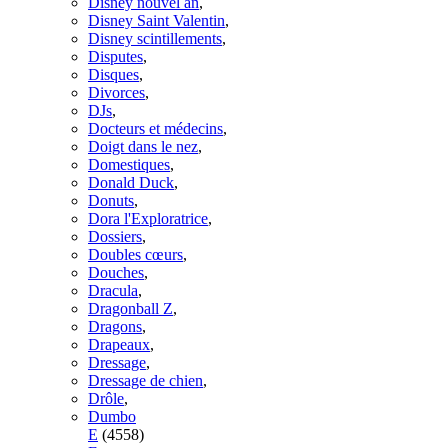
Disney nouvel an
,
Disney Saint Valentin
,
Disney scintillements
,
Disputes
,
Disques
,
Divorces
,
DJs
,
Docteurs et médecins
,
Doigt dans le nez
,
Domestiques
,
Donald Duck
,
Donuts
,
Dora l'Exploratrice
,
Dossiers
,
Doubles cœurs
,
Douches
,
Dracula
,
Dragonball Z
,
Dragons
,
Drapeaux
,
Dressage
,
Dressage de chien
,
Drôle
,
Dumbo
E
(4558)