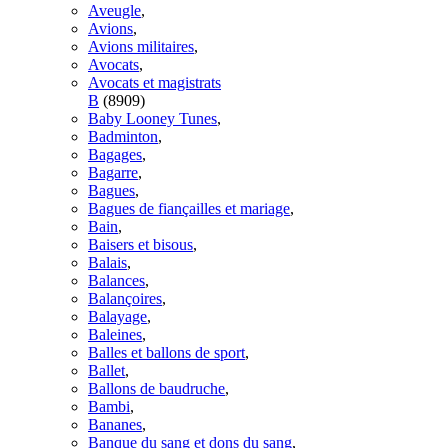
Aveugle
,
Avions
,
Avions militaires
,
Avocats
,
Avocats et magistrats
B
(8909)
Baby Looney Tunes
,
Badminton
,
Bagages
,
Bagarre
,
Bagues
,
Bagues de fiançailles et mariage
,
Bain
,
Baisers et bisous
,
Balais
,
Balances
,
Balançoires
,
Balayage
,
Baleines
,
Balles et ballons de sport
,
Ballet
,
Ballons de baudruche
,
Bambi
,
Bananes
,
Banque du sang et dons du sang
,