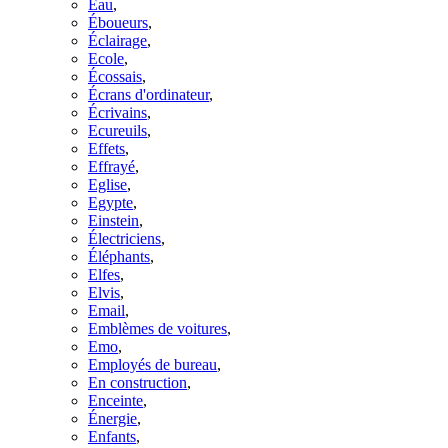
Eau
,
Éboueurs
,
Éclairage
,
Ecole
,
Écossais
,
Écrans d'ordinateur
,
Écrivains
,
Ecureuils
,
Effets
,
Effrayé
,
Eglise
,
Egypte
,
Einstein
,
Électriciens
,
Éléphants
,
Elfes
,
Elvis
,
Email
,
Emblèmes de voitures
,
Emo
,
Employés de bureau
,
En construction
,
Enceinte
,
Énergie
,
Enfants
,