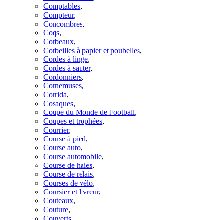
Comptables
,
Compteur
,
Concombres
,
Coqs
,
Corbeaux
,
Corbeilles à papier et poubelles
,
Cordes à linge
,
Cordes à sauter
,
Cordonniers
,
Cornemuses
,
Corrida
,
Cosaques
,
Coupe du Monde de Football
,
Coupes et trophées
,
Courrier
,
Course à pied
,
Course auto
,
Course automobile
,
Course de haies
,
Course de relais
,
Courses de vélo
,
Coursier et livreur
,
Couteaux
,
Couture
,
Couverts
,