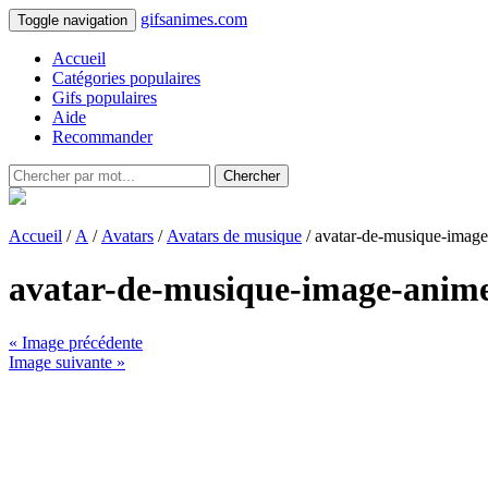
gifsanimes.com
Toggle navigation
Accueil
Catégories populaires
Gifs populaires
Aide
Recommander
Chercher
Accueil
/
A
/
Avatars
/
Avatars de musique
/ avatar-de-musique-imag
avatar-de-musique-image-anim
« Image précédente
Image suivante »