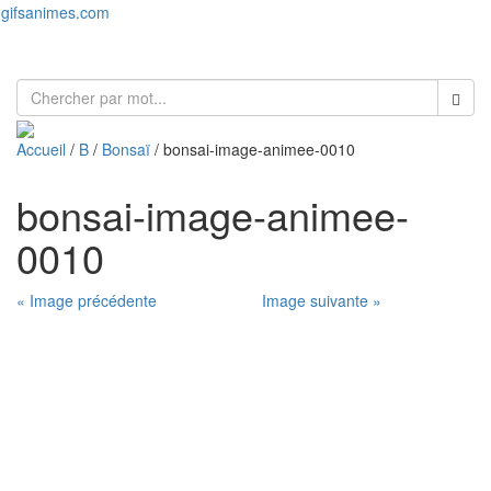
gifsanimes.com
Toggl
naviga
Accueil
/
B
/
Bonsaï
/ bonsai-image-animee-0010
bonsai-image-animee-
0010
« Image précédente
Image suivante »