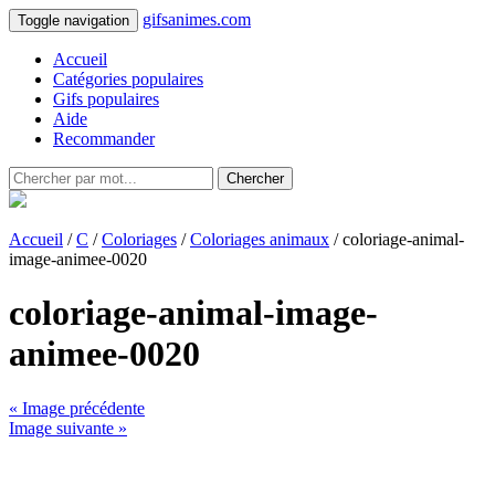
gifsanimes.com
Toggle navigation
Accueil
Catégories populaires
Gifs populaires
Aide
Recommander
Chercher
Accueil
/
C
/
Coloriages
/
Coloriages animaux
/ coloriage-animal-
image-animee-0020
coloriage-animal-image-
animee-0020
« Image précédente
Image suivante »